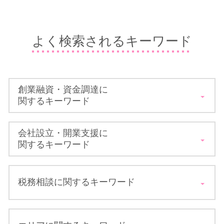
よく検索されるキーワード
創業融資・資金調達に
関するキーワード
小規模事業者持続化補助金 一般型
会社設立・開業支援に
公庫 新創業 融資
関するキーワード
独立 開業 補助金
資金繰り 資金
会社設立 登記 定款
開業資金 集め
税務相談に関するキーワード
大阪 会社設立 手続き
事業計画 売上計画
会社設立 届出
民間 金融機関
会社設立 代行サービス
経理 決算業務
国 無利子 貸付
法人設立届出書