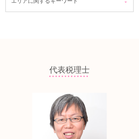
エリアに関するキーワード
経理 顧問税理士
持続化 補助金 経営計画書
会社設立 メリット デメリット
顧問税理士 メリット 選び方
中小企業 金融公庫
起業 会社設立 税理士
損益分岐点 とは
新創業融資制度 必要書類
資金調達 税理士 相談 東大阪市
会社設立 資本金調達
起業 顧問税理士 必要
日本政策金融公庫 創業
税務顧問 税理士 相談 東大阪市
会社設立 届出書
決算 対策
創業計画書 書き方
資金調達 税理士 相談 八尾市
開業支援 店舗
税務調査 修正申告
事業計画 必要性
創業融資 税理士 相談 堺市
会社設立後 手続き
中小企業 投資促進税制
創業融資 種類
開業支援 税理士 相談 堺市
個人 開業支援
税務 経理
設備投資 補助金
創業融資 税理士 相談 八尾市
飲食業 開業支援
顧問税理士 業務
融資 返済
顧問税理士 相談 堺市
個人事業主 法人化
代表税理士
顧問税理士 仕事内容
創業補助金 申請
会社設立 税理士 相談 東大阪市
企業 開業支援
税務顧問 税理士
資金調達 融資
税務相談 税理士 東大阪市
法人成り メリット
法人税 延滞税
公庫 金利
税務相談 税理士 八尾市
税務署 設立届
節税 企業
開業支援 税理士 相談 大阪市中央区
法人設立届 税務署
法人税 節税
税務相談 税理士 堺市
起業 法人化
税務 業務
税務顧問 税理士 相談 堺市
会社設立 流れ 法人
中小企業 税額控除
資金調達 税理士 相談 大阪市中央区
税額控除 法人税
開業支援 税理士 相談 八尾市
法人税 損金算入
顧問税理士 相談 八尾市