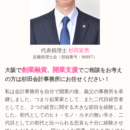
節税 控除
顧問税理士 相談 大阪市中央区
会社設立 税理士 相談 八尾市
税務顧問 税理士 相談 八尾市
開業支援 税理士 相談 東大阪市
代表税理士
杉田富男
近畿税理士会（登録番号：96857）
創業融資
開業支援
大阪で
、
でご相談をお考え
の方は
杉田会計事務所にお任せください！
私は会計事務所を自分で開業の後、義父の事務所を承
継しました。つまり起業家として、また二代目経営者
としてと、２つの経営に関する大きな節目を経験しま
した。初代としてのヒト・モノ・カネの無い辛さ、二
代目としての初代と比べられる悲哀も十分に経験させ