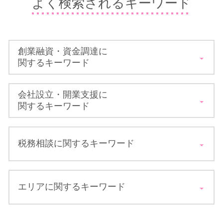
よく検索されるキーワード
創業融資・資金調達に
関するキーワード
小規模事業者持続化補助金 一般型
会社設立・開業支援に
公庫 新創業 融資
関するキーワード
独立 開業 補助金
設備投資 補助金
法務局 会社設立
銀行融資 条件
税務相談に関するキーワード
資本金 会社設立
国 無利子 貸付
開業支援 店舗
事業計画 必要性
大阪 会社設立 手続き
中小企業 投資促進税制
創業計画書 書き方
会社設立時 補助金
エリアに関するキーワード
法人 節税
資金繰り 資金
合同会社 設立
税務調査 個人
持続化 補助金 経営計画書
法人設立届出書
税務 確定申告
日本政策金融公庫 創業計画書
税務相談 税理士 八尾市
会社設立 届出書