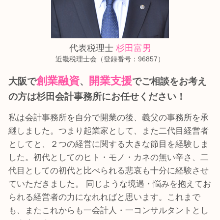
資金調達 税理士 相談 大阪市中央区
代表税理士
杉田富男
近畿税理士会（登録番号：96857）
創業融資
開業支援
大阪で
、
でご相談をお考え
の方は
杉田会計事務所にお任せください！
私は会計事務所を自分で開業の後、義父の事務所を承
継しました。つまり起業家として、また二代目経営者
としてと、２つの経営に関する大きな節目を経験しま
した。初代としてのヒト・モノ・カネの無い辛さ、二
代目としての初代と比べられる悲哀も十分に経験させ
ていただきました。 同じような境遇・悩みを抱えてお
られる経営者の力になれればと思います。これまで
も、またこれからも一会計人・一コンサルタントとし