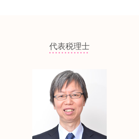
節税 企業
銀行融資 個人事業主
顧問税理士 相談 大阪市中央区
株式会社 合同会社
税務 経理
創業補助金 申請
開業支援 税理士 相談 八尾市
会社設立 登記 定款
税務申告書 決算書 作成
融資 返済
顧問税理士 相談 八尾市
法人設立 届出書 期限
法人税 節税
日本政策金融公庫 面談
税務顧問 税理士 相談 東大阪市
会社設立後 手続き
法人税 損金算入
創業融資 金利
開業支援 税理士 相談 東大阪市
起業 会社設立 税理士
税務 業務
制度融資 とは
創業融資 税理士 相談 堺市
会社設立 代行サービス
代表税理士
損益分岐点 計算方法
創業補助金 税理士 相談
顧問税理士 相談 東大阪市
会社設立 メリット デメリット
税額控除 法人税
資金調達 融資
創業融資 税理士 相談 八尾市
有限会社 から 株式会社
節税 控除
創業計画書 記入例
会社設立 税理士 相談 大阪市中央区
会社設立 自分で
法人税 中間納付 時期
資金調達 税理士 相談 東大阪市
法人設立届 税務署
決算 対策
資金調達 税理士 相談 八尾市
会社設立 届出
損益分岐点 とは
顧問税理士 相談 堺市
会社設立 資本金調達
中小企業 税額控除
税務顧問 税理士 相談 八尾市
法人税 滞納
開業支援 税理士 相談 大阪市中央区
節税対策
資金調達 税理士 相談 堺市
赤字決算 法人税
創業融資 税理士 相談 東大阪市
税務顧問 税理士 相談 堺市
税務顧問 税理士 相談 大阪市中央区